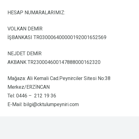
HESAP NUMARALARIMIZ:
VOLKAN DEMİR
İŞBANKASI TR030006400000192001652569
NEJDET DEMİR
AKBANK TR230004600147888000162320
Mağaza: Ali Kemali Cad.Peynirciler Sitesi No:38
Merkez/ERZİNCAN
Tel: 0446 – 212 19 36
E-Mail:
bilgi@cktulumpeyniri.com