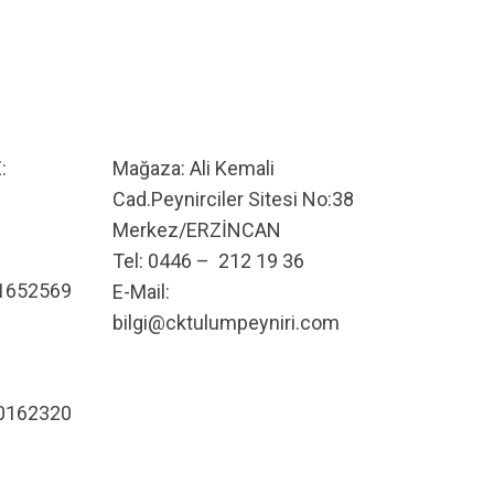
:
Mağaza: Ali Kemali
Cad.Peynirciler Sitesi No:38
Merkez/ERZİNCAN
Tel: 0446 – 212 19 36
1652569
E-Mail:
bilgi@cktulumpeyniri.com
0162320