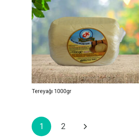
Tereyağı 1000gr
Yazı
1
2
sayfalaması