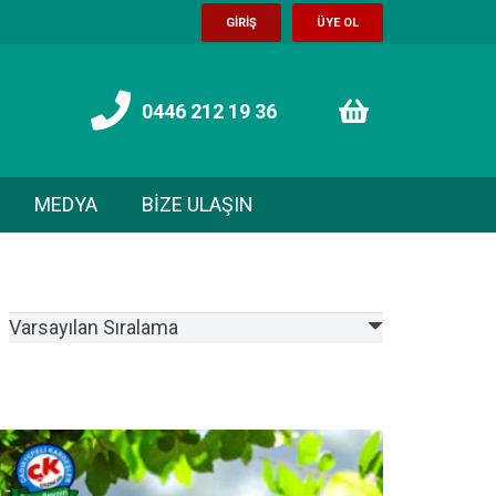
GİRİŞ
ÜYE OL
0446 212 19 36
MEDYA
BİZE ULAŞIN