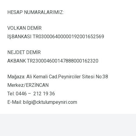
HESAP NUMARALARIMIZ:
VOLKAN DEMİR
İŞBANKASI TR030006400000192001652569
NEJDET DEMİR
AKBANK TR230004600147888000162320
Mağaza: Ali Kemali Cad.Peynirciler Sitesi No:38
Merkez/ERZİNCAN
Tel: 0446 – 212 19 36
E-Mail:
bilgi@cktulumpeyniri.com