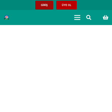
GİRİŞ
ÜYE OL