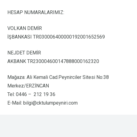
HESAP NUMARALARIMIZ:
VOLKAN DEMİR
İŞBANKASI TR030006400000192001652569
NEJDET DEMİR
AKBANK TR230004600147888000162320
Mağaza: Ali Kemali Cad.Peynirciler Sitesi No:38
Merkez/ERZİNCAN
Tel: 0446 – 212 19 36
E-Mail:
bilgi@cktulumpeyniri.com