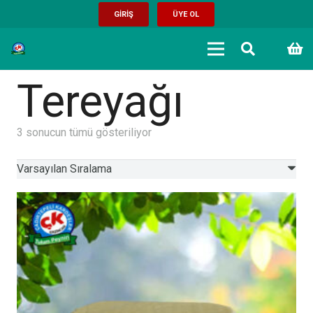
GİRİŞ
ÜYE OL
Tereyağı
3 sonucun tümü gösteriliyor