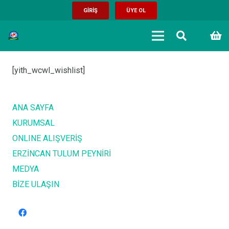
GİRİŞ
ÜYE OL
[yith_wcwl_wishlist]
ANA SAYFA
KURUMSAL
ONLINE ALIŞVERİŞ
ERZİNCAN TULUM PEYNİRİ
MEDYA
BİZE ULAŞIN