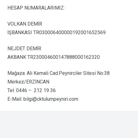
HESAP NUMARALARIMIZ:
VOLKAN DEMİR
İŞBANKASI TR030006400000192001652569
NEJDET DEMİR
AKBANK TR230004600147888000162320
Mağaza: Ali Kemali Cad.Peynirciler Sitesi No:38
Merkez/ERZİNCAN
Tel: 0446 – 212 19 36
E-Mail:
bilgi@cktulumpeyniri.com