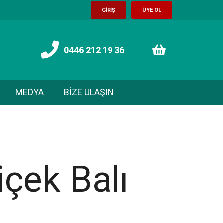
GİRİŞ
ÜYE OL
0446 212 19 36
MEDYA
BİZE ULAŞIN
çek Balı